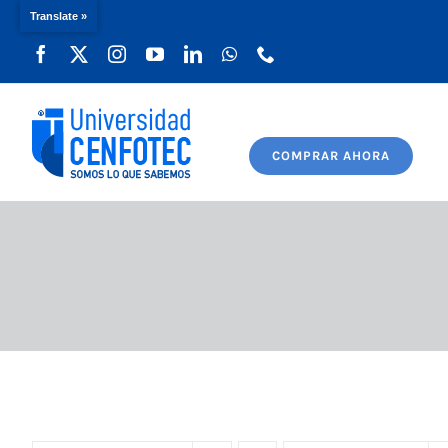
Translate »
Saltar
al
contenido
COMPRAR AHORA