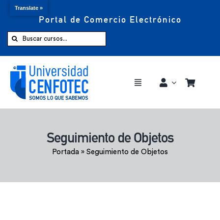
Translate »
Portal de Comercio Electrónico
Saltar
al
Buscar:
contenido
Toggle
Navigation
Comprar ahora
Seguimiento de Objetos
Inicio
Portada
»
Seguimiento de Objetos
Cursos
CENFOTEC 360°