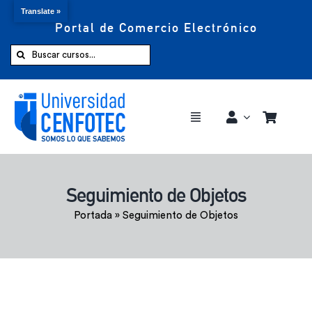
Translate »
Portal de Comercio Electrónico
Saltar
al
Buscar:
contenido
Toggle
Navigation
Comprar ahora
Seguimiento de Objetos
Inicio
Portada
»
Seguimiento de Objetos
Cursos
CENFOTEC 360°