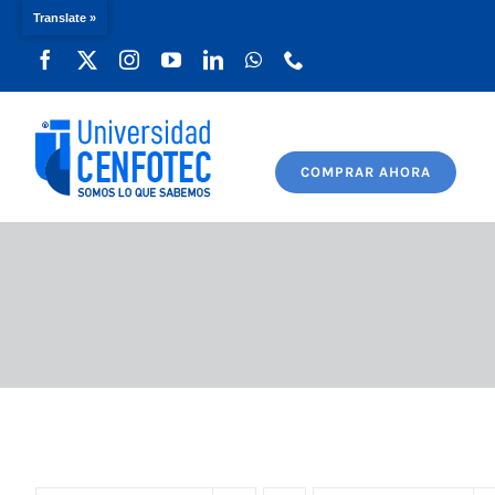
Translate »
Saltar
al
contenido
COMPRAR AHORA