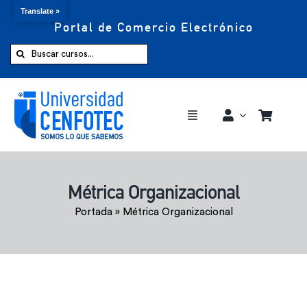
Translate »
Portal de Comercio Electrónico
Saltar
al
Buscar:
contenido
Toggle
Navigation
Comprar ahora
Métrica Organizacional
Inicio
Portada
»
Métrica Organizacional
Cursos
CENFOTEC 360°