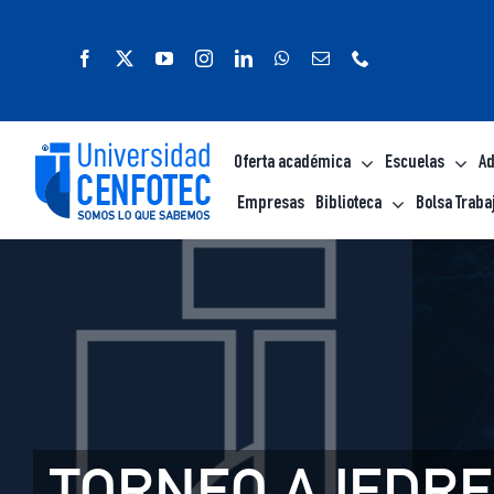
Saltar
al
contenido
Oferta académica
Escuelas
Ad
Empresas
Biblioteca
Bolsa Traba
TORNEO AJEDRE