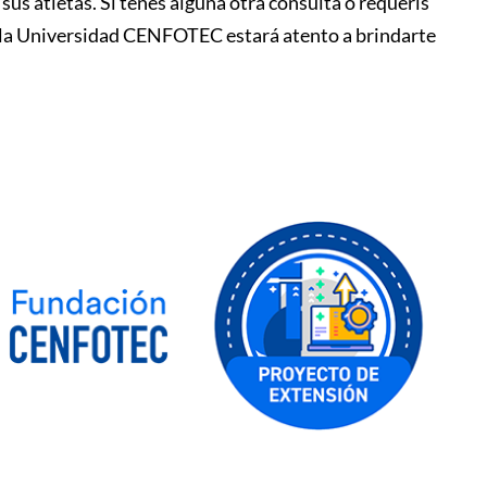
us atletas. Si tenés alguna otra consulta o requerís
o de la Universidad CENFOTEC estará atento a brindarte