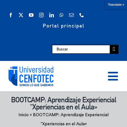
Saltar
Translate »
al
contenido
Portal principal
Buscar:
Tog
Nav
BOOTCAMP: Aprendizaje Experiencial
Oferta académica
“Xperiencias en el Aula»
Inicio
»
BOOTCAMP: Aprendizaje Experiencial
Escuelas
“Xperiencias en el Aula»