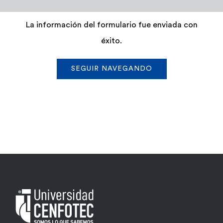
Admisión y Registro
La información del formulario fue enviada con
éxito.
Bienestar Estudiantil
SEGUIR NAVEGANDO
Investigación y Desarrollo
Extensión
Global Engagement
Egresados
Empresas