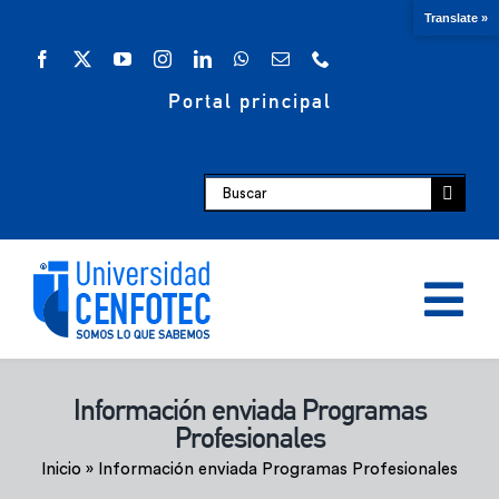
Saltar
Translate »
al
contenido
Portal principal
Buscar:
Tog
Nav
Oferta académica
Información enviada Programas
Profesionales
Escuelas
Inicio
»
Información enviada Programas Profesionales