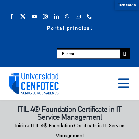
Saltar
Translate »
al
contenido
Portal principal
Buscar:
Tog
Nav
ITIL 4® Foundation Certificate in IT
Oferta académica
Service Management
Inicio
»
ITIL 4® Foundation Certificate in IT Service
Escuelas
Management