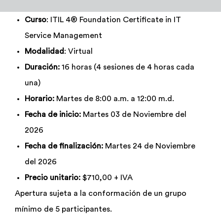
Admisión y Registro
Curso
: ITIL 4® Foundation Certificate in IT
Service Management
Bienestar Estudiantil
Modalidad
: Virtual
Duración:
16 horas (4 sesiones de 4 horas cada
Investigación y Desarrollo
una)
Horario:
Martes de 8:00 a.m. a 12:00 m.d.
Extensión
Fecha de inicio:
Martes 03 de Noviembre
del
2026
Global Engagement
Fecha de finalización:
Martes 24 de Noviembre
del 2026
Precio unitario:
$710,00 + IVA
Egresados
Apertura sujeta a la conformación de un grupo
mínimo de 5 participantes.
Empresas