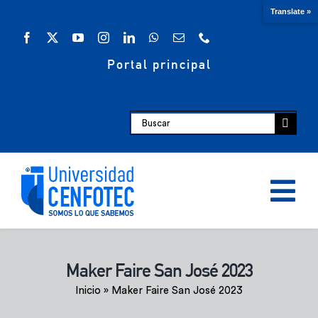
Saltar
Translate »
al
contenido
Portal principal
Buscar:
Tog
Nav
Oferta académica
Maker Faire San José 2023
Inicio
»
Maker Faire San José 2023
Escuelas