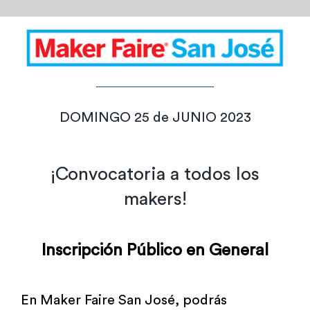
Admisión y Registro
Bienestar Estudiantil
Investigación y Desarrollo
DOMINGO 25 de JUNIO 2023
Extensión
¡Convocatoria a todos los
makers!
Global Engagement
Inscripción Público en General
Egresados
Empresas
En Maker Faire San José, podrás