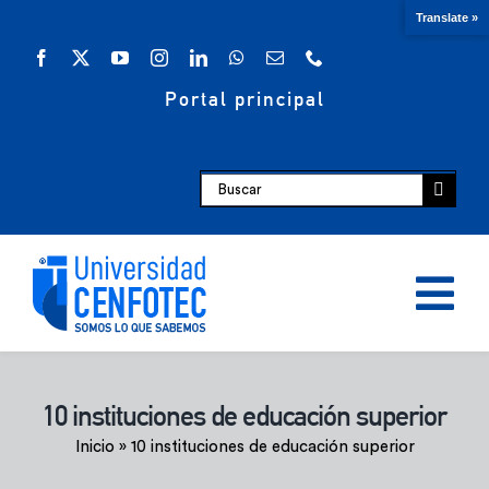
Saltar
Translate »
al
contenido
Portal principal
Buscar:
Tog
Nav
Oferta académica
10 instituciones de educación superior
Inicio
»
10 instituciones de educación superior
Escuelas