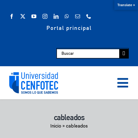
Saltar
Translate »
al
contenido
Portal principal
Buscar:
Tog
Nav
Oferta académica
cableados
Inicio
»
cableados
Escuelas