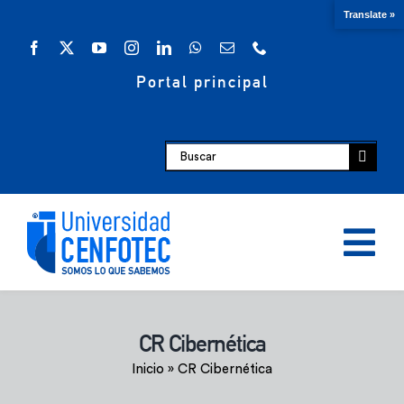
Saltar
Translate »
al
contenido
Portal principal
Buscar:
Tog
Nav
Oferta académica
CR Cibernética
Inicio
»
CR Cibernética
Escuelas