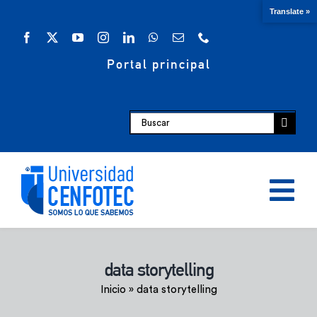
Saltar
Translate »
al
contenido
Portal principal
Buscar:
Tog
Nav
Oferta académica
data storytelling
Inicio
»
data storytelling
Escuelas