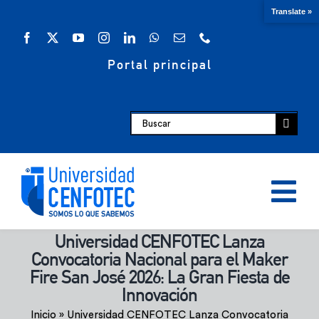
Saltar
Translate »
al
contenido
Portal principal
Buscar:
Tog
Nav
Universidad CENFOTEC Lanza
Oferta académica
Convocatoria Nacional para el Maker
Fire San José 2026: La Gran Fiesta de
Innovación
Escuelas
Inicio
»
Universidad CENFOTEC Lanza Convocatoria