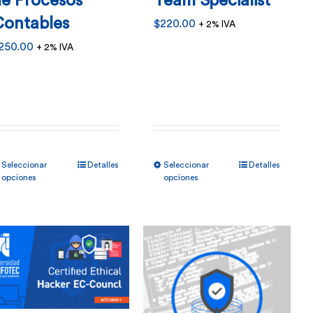
de Procesos
Team Specialist
Contables
$
220.00
+ 2% IVA
250.00
+ 2% IVA
Este
Este
Seleccionar
Detalles
Seleccionar
Detalles
producto
producto
opciones
opciones
tiene
tiene
múltiples
múltiples
variantes.
variantes.
Las
Las
opciones
opciones
se
se