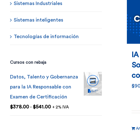
Sistemas Industriales
Sistemas inteligentes
Tecnologías de información
IA
Cursos con rebaja
So
co
Datos, Talento y Gobernanza
$
9
para la IA Responsable con
Examen de Certificación
Rango
$
378.00
-
$
541.00
+ 2% IVA
de
precios:
Añ
desde