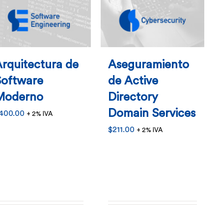
elegir
elegir
en
en
la
la
página
página
rquitectura de
Aseguramiento
de
de
Software
de Active
producto
producto
Moderno
Directory
Domain Services
400.00
+ 2% IVA
$
211.00
+ 2% IVA
Este
Este