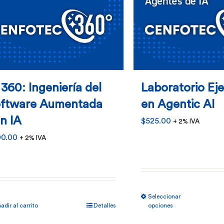
 360: Ingeniería del
Laboratorio Ej
ftware Aumentada
en Agentic AI
n IA
$
525.00
+ 2% IVA
00.00
+ 2% IVA
Este
Seleccionar
prod
adir al carrito
Detalles
opciones
tiene