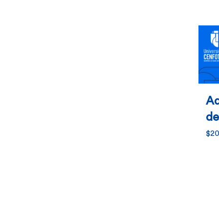
$378.00
hasta
$541.00
Ad
de
$
20