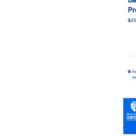
Bá
Pr
$
25
Se
op