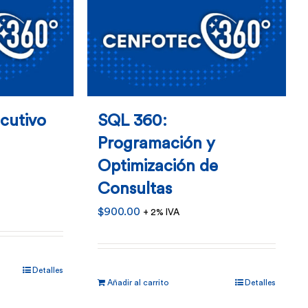
ecutivo
SQL 360:
Programación y
Optimización de
Consultas
$
900.00
+ 2% IVA
Detalles
ucto
Añadir al carrito
Detalles