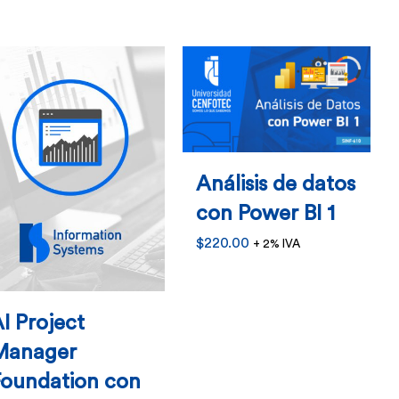
ples
ntes.
ones
en
Análisis de datos
r
con Power BI 1
$
220.00
+ 2% IVA
na
I Project
ucto
Manager
Foundation con