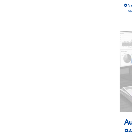
Se
op
Au