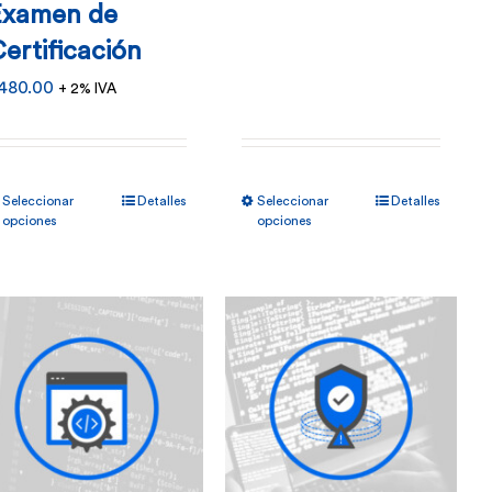
Examen de
ertificación
480.00
+ 2% IVA
Este
Este
Seleccionar
Detalles
Seleccionar
Detalles
producto
producto
opciones
opciones
tiene
tiene
múltiples
múltiples
variantes.
variantes.
Las
Las
opciones
opciones
se
se
pueden
pueden