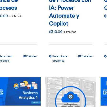
sica de
de Procesos con
ocesos
IA: Power
Automate y
0.00
$
+ 2% IVA
Copilot
$
310.00
+ 2% IVA
Este
Este
leccionar
Detalles
Seleccionar
Detalles
producto
producto
ciones
opciones
tiene
tiene
múltiples
múltiples
variantes.
variantes.
Las
Las
opciones
opciones
se
se