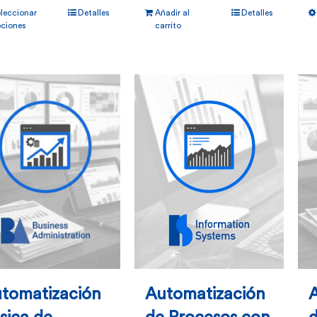
leccionar
Detalles
Añadir al
Detalles
producto
ciones
carrito
tiene
múltiples
variantes.
Las
opciones
se
pueden
elegir
en
la
página
tomatización
Automatización
de
producto