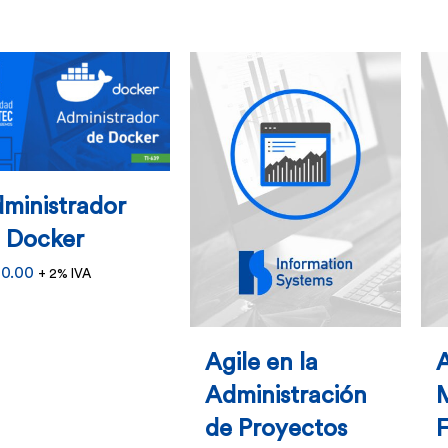
múlti
varia
Las
opci
se
pued
ministrador
elegi
 Docker
en
0.00
+ 2% IVA
la
pági
de
Agile en la
A
prod
Administración
de Proyectos