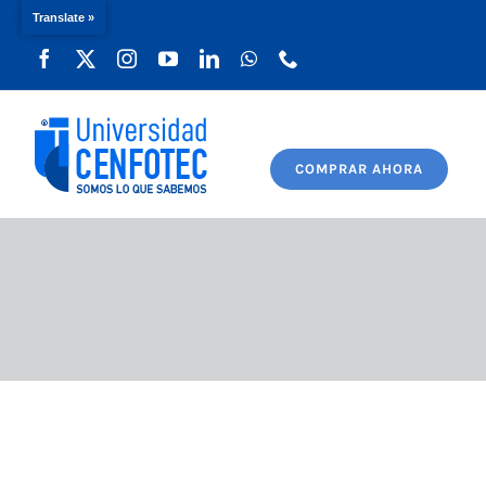
Translate »
Saltar
al
contenido
COMPRAR AHORA