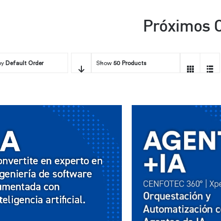
Próximos 
by
Default Order
Show
50 Products