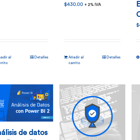
$
430.00
+ 2% IVA
C
$
adir al
Detalles
Añadir al
Detalles
rrito
carrito
álisis de datos