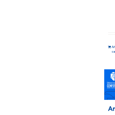
Añ
ca
An