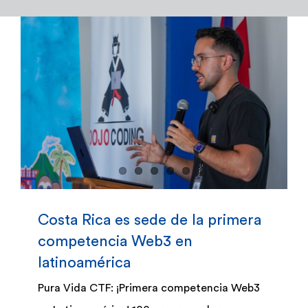
Admisión y Registro
Bienestar Estudiantil
Investigación y Desarrollo
Extensión
Global Engagement
Costa Rica es sede de la primera
competencia Web3 en
Egresados
latinoamérica
Pura Vida CTF: ¡Primera competencia Web3
Empresas