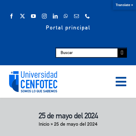
Saltar
Translate »
al
contenido
Portal principal
Buscar:
Tog
Nav
Oferta académica
25 de mayo del 2024
Inicio
»
25 de mayo del 2024
Escuelas