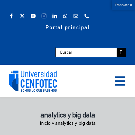
Saltar
Translate »
al
contenido
Portal principal
Buscar:
Tog
Nav
Oferta académica
analytics y big data
Inicio
»
analytics y big data
Escuelas