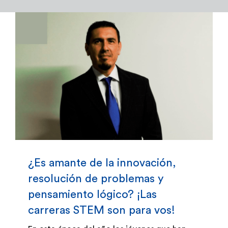
Admisión y Registro
Bienestar Estudiantil
Investigación y Desarrollo
Extensión
Global Engagement
¿Es amante de la innovación,
resolución de problemas y
Egresados
pensamiento lógico? ¡Las
carreras STEM son para vos!
Empresas