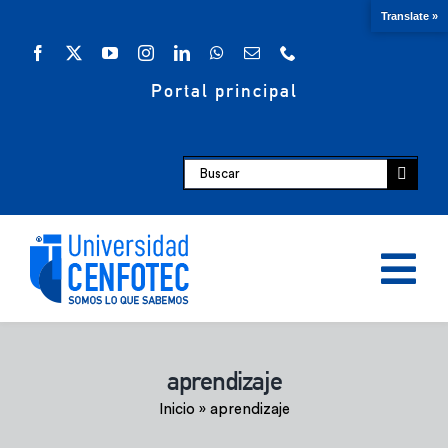
Saltar
Translate »
al
contenido
Portal principal
Buscar:
Tog
Nav
Oferta académica
aprendizaje
Inicio
»
aprendizaje
Escuelas