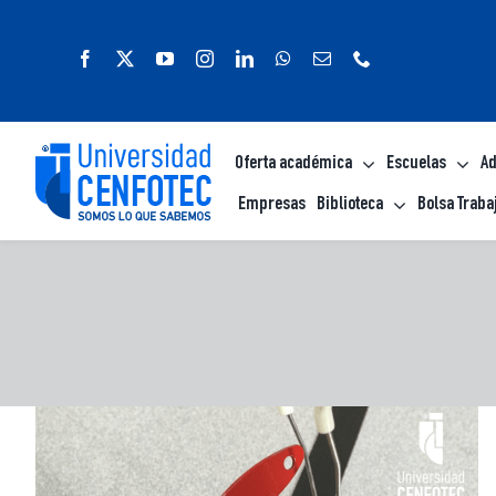
Saltar
al
contenido
Oferta académica
Escuelas
Ad
Empresas
Biblioteca
Bolsa Traba