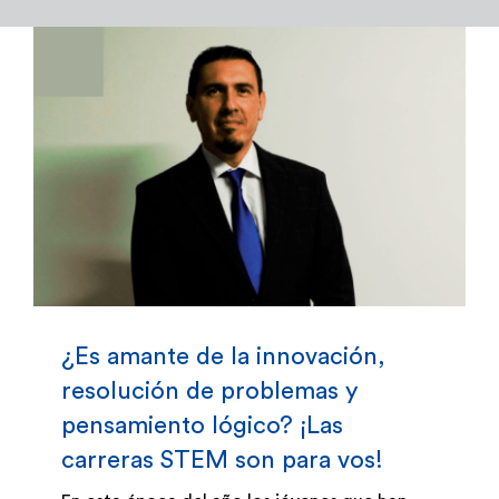
Admisión y Registro
Bienestar Estudiantil
Investigación y Desarrollo
Extensión
Global Engagement
¿Es amante de la innovación,
resolución de problemas y
Egresados
pensamiento lógico? ¡Las
carreras STEM son para vos!
Empresas