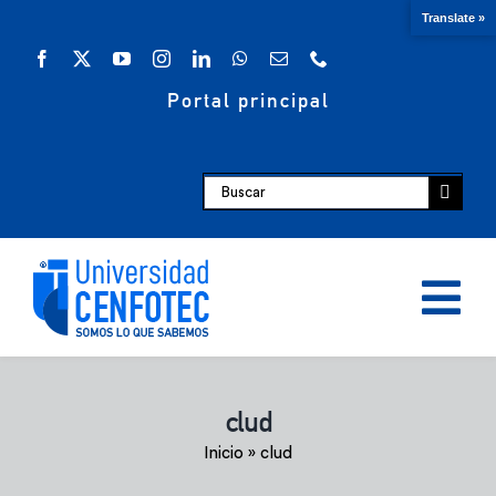
Saltar
Translate »
al
contenido
Portal principal
Buscar:
Tog
Nav
Oferta académica
clud
Inicio
»
clud
Escuelas