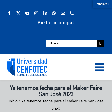
Saltar
Translate »
al
contenido
Portal principal
Buscar:
Tog
Nav
Ya tenemos fecha para el Maker Faire
Oferta académica
San José 2023
Inicio
»
Ya tenemos fecha para el Maker Faire San José
Escuelas
2023