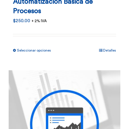
Automatización Básica de
Procesos
$
250.00
+ 2% IVA
Este
Seleccionar opciones
Detalles
producto
tiene
múltiples
variantes.
Las
opciones
se
pueden
elegir