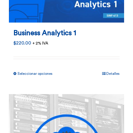
pueden
elegir
en
Business Analytics 1
la
$
220.00
+ 2% IVA
página
de
producto
Este
Seleccionar opciones
Detalles
producto
tiene
múltiples
variantes.
Las
opciones