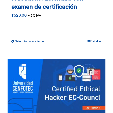
examen de certificación
$
620.00
+ 2% IVA
Este
Seleccionar opciones
Detalles
producto
tiene
múltiples
variantes.
Las
opciones
se
pueden
elegir