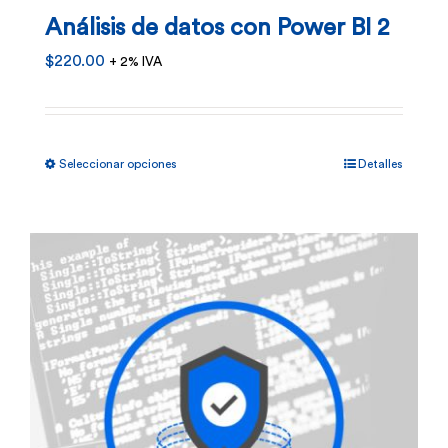
en
Análisis de datos con Power BI 2
la
$
220.00
+ 2% IVA
página
de
producto
Este
Seleccionar opciones
Detalles
producto
tiene
múltiples
variantes.
Las
opciones
se
pueden
elegir