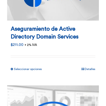
Aseguramiento de Active
Directory Domain Services
$
211.00
+ 2% IVA
Este
Seleccionar opciones
Detalles
producto
tiene
múltiples
variantes.
Las