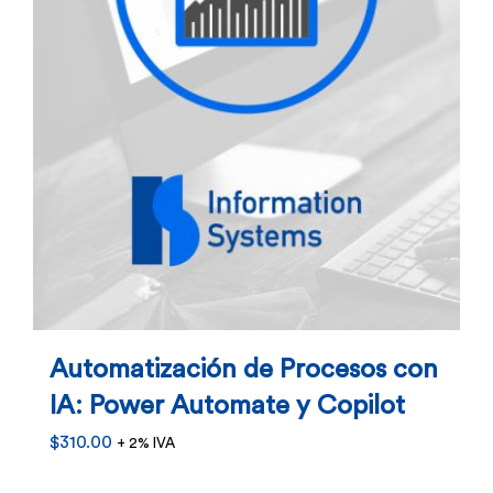
en
la
página
de
producto
Automatización de Procesos con
IA: Power Automate y Copilot
$
310.00
+ 2% IVA