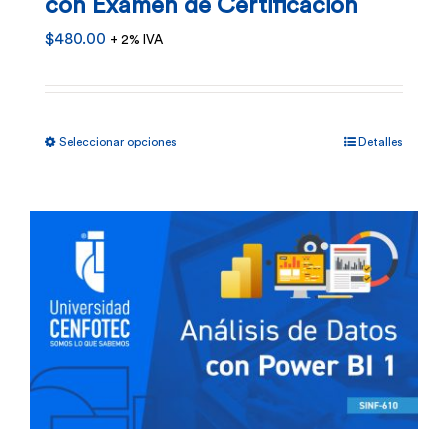
con Examen de Certificación
$
480.00
+ 2% IVA
Este
Seleccionar opciones
Detalles
producto
tiene
múltiples
variantes.
Las
opciones
se
pueden
elegir
en