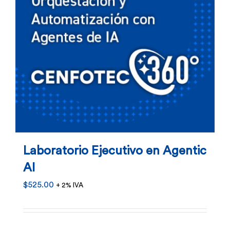
Laboratorio Ejecutivo en Agentic
AI
$
525.00
+ 2% IVA
Este