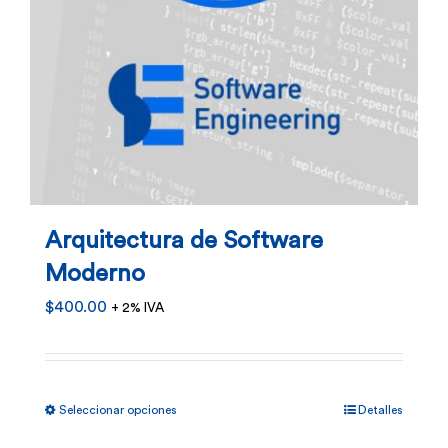
Arquitectura de Software
Moderno
$
400.00
+ 2% IVA
Este
Seleccionar opciones
Detalles
producto