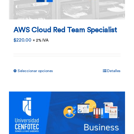
AWS Cloud Red Team Specialist
$
220.00
+ 2% IVA
Este
Seleccionar opciones
Detalles
producto
tiene
múltiples
variantes.
Las
opciones
se