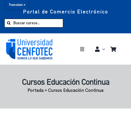
Translate »
Portal de Comercio Electrónico
Saltar
al
Buscar:
contenido
Toggle
Navigation
Comprar ahora
Cursos Educación Continua
Inicio
Portada
»
Cursos Educación Continua
Cursos
CENFOTEC 360°