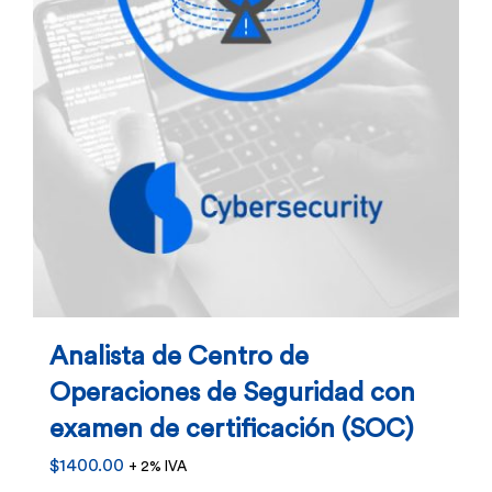
en
la
página
de
producto
Analista de Centro de
Operaciones de Seguridad con
examen de certificación (SOC)
$
1400.00
+ 2% IVA