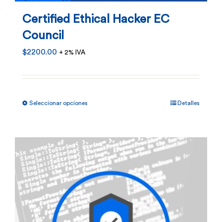
en
Certified Ethical Hacker EC
la
Council
página
$
2200.00
+ 2% IVA
de
producto
Este
Seleccionar opciones
Detalles
producto
tiene
múltiples
variantes.
Las
opciones
se
pueden