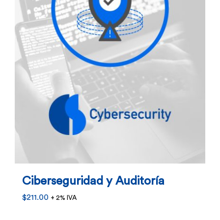
elegir
en
la
página
de
producto
Ciberseguridad y Auditoría
$
211.00
+ 2% IVA