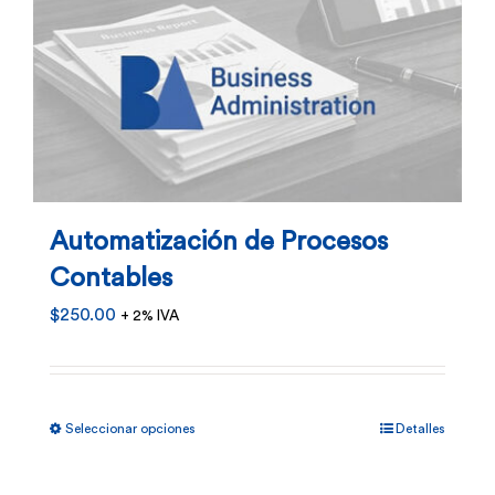
de
producto
Automatización de Procesos
Contables
$
250.00
+ 2% IVA
Este
Seleccionar opciones
Detalles
producto
tiene