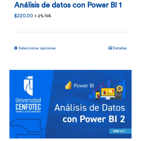
Análisis de datos con Power BI 1
la
$
220.00
+ 2% IVA
página
de
producto
Este
Seleccionar opciones
Detalles
producto
tiene
múltiples
variantes.
Las
opciones
se
pueden
elegir