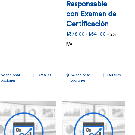
Responsable
con Examen de
Certificación
Rango
$
378.00
-
$
541.00
+ 2%
de
IVA
precios:
desde
Este
Este
$378.00
Seleccionar
Detalles
Seleccionar
Detalles
producto
producto
opciones
opciones
hasta
tiene
tiene
$541.00
múltiples
múltiples
variantes.
variantes.
Las
Las
opciones
opciones