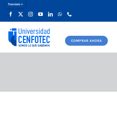
Translate »
Saltar
al
contenido
COMPRAR AHORA