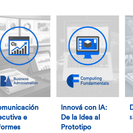
múltiples
variantes.
Las
opciones
se
pueden
elegir
en
la
página
de
municación
Innová con IA:
D
producto
ecutiva e
De la Idea al
$
formes
Prototipo