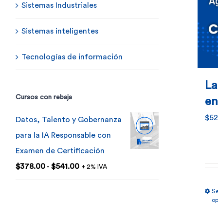
Sistemas Industriales
Sistemas inteligentes
Tecnologías de información
La
Cursos con rebaja
en
$
52
Datos, Talento y Gobernanza
para la IA Responsable con
Examen de Certificación
Rango
$
378.00
-
$
541.00
+ 2% IVA
de
Se
precios:
op
desde