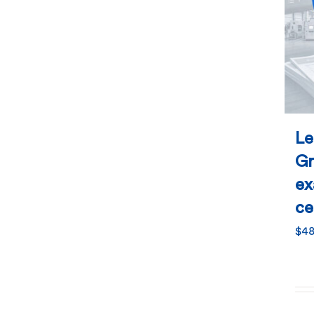
Le
Gr
ex
ce
$
48