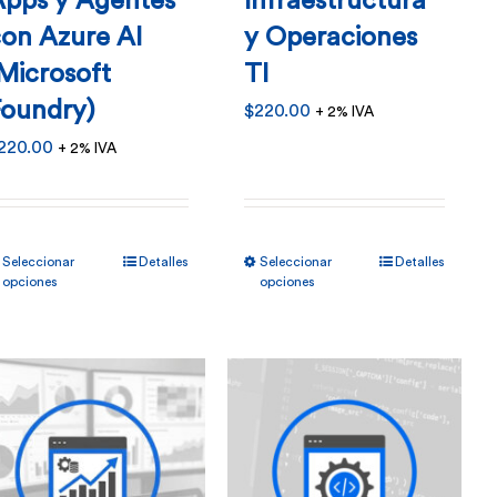
Apps y Agentes
Infraestructura
on Azure AI
y Operaciones
Microsoft
TI
Foundry)
$
220.00
+ 2% IVA
220.00
+ 2% IVA
Este
Este
Seleccionar
Detalles
Seleccionar
Detalles
producto
producto
opciones
opciones
tiene
tiene
múltiples
múltiples
variantes.
variantes.
Las
Las
opciones
opciones
se
se