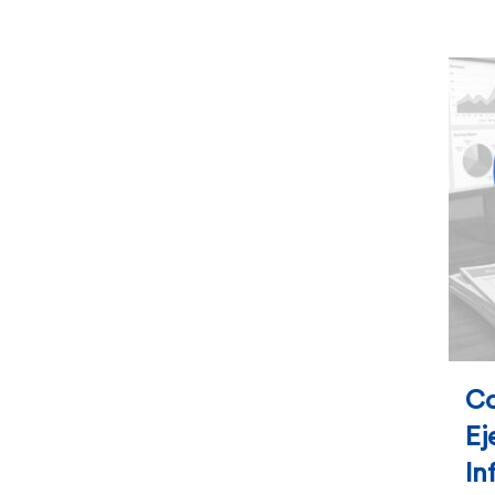
$378.00
hasta
$541.00
Co
Ej
In