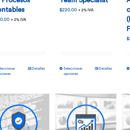
 Procesos
Team Specialist
ntables
c
$
220.00
+ 2% IVA
(
0.00
+ 2% IVA
$
Este
Este
leccionar
Detalles
Seleccionar
Detalles
producto
producto
ciones
opciones
tiene
tiene
múltiples
múltiples
variantes.
variantes.
Las
Las
opciones
opciones
se
se