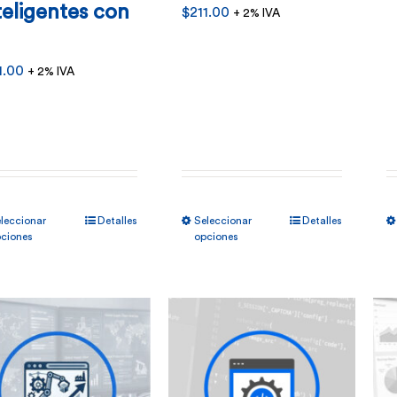
teligentes con
$
211.00
+ 2% IVA
1.00
+ 2% IVA
Este
Este
leccionar
Detalles
Seleccionar
Detalles
producto
producto
ciones
opciones
tiene
tiene
múltiples
múltiples
variantes.
variantes.
Las
Las
opciones
opciones