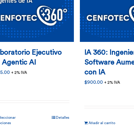
boratorio Ejecutivo
IA 360: Ingenie
 Agentic AI
Software Aum
con IA
5.00
+ 2% IVA
$
900.00
+ 2% IVA
Este
leccionar
Detalles
producto
ciones
Añadir al carrito
tiene