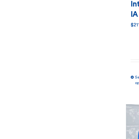
In
IA
$
21
Se
op