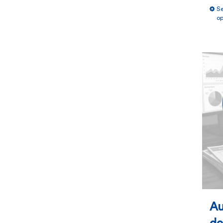
Se
op
Au