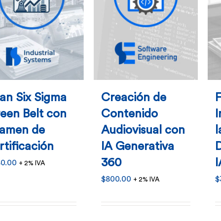
se
se
pueden
pueden
elegir
elegir
en
en
la
la
página
página
an Six Sigma
Creación de
F
de
de
een Belt con
Contenido
I
producto
producto
amen de
Audiovisual con
rtificación
IA Generativa
D
360
I
0.00
+ 2% IVA
$
800.00
$
+ 2% IVA
Este
Este