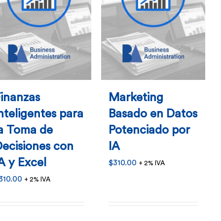
se
se
pueden
pueden
elegir
elegir
en
en
la
la
página
página
inanzas
Marketing
de
de
nteligentes para
Basado en Datos
producto
producto
la Toma de
Potenciado por
ecisiones con
IA
A y Excel
$
310.00
+ 2% IVA
310.00
+ 2% IVA
Este
Este