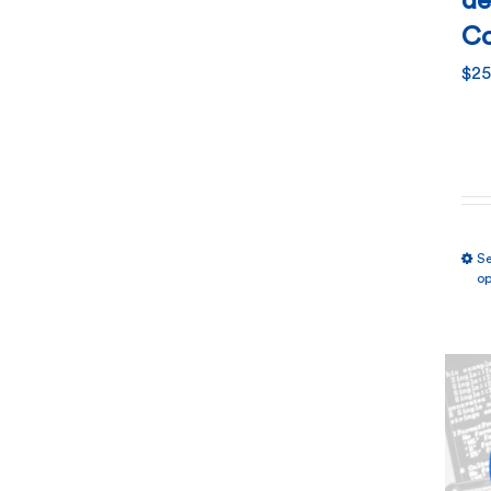
de
Co
$
25
Se
op