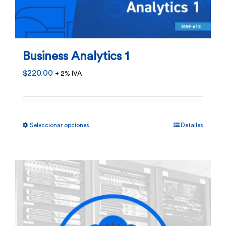
pueden
elegir
en
Business Analytics 1
la
$
220.00
+ 2% IVA
página
de
producto
Este
Seleccionar opciones
Detalles
producto
tiene
múltiples
variantes.
Las
opciones