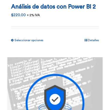
en
Análisis de datos con Power BI 2
la
$
220.00
+ 2% IVA
página
de
producto
Este
Seleccionar opciones
Detalles
producto
tiene
múltiples
variantes.
Las
opciones
se
pueden
elegir