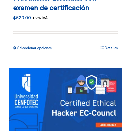
examen de certificación
$
620.00
+ 2% IVA
Este
Seleccionar opciones
Detalles
producto
tiene
múltiples
variantes.
Las
opciones
se
pueden
elegir