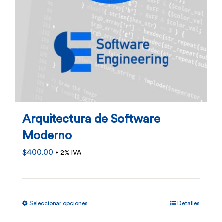
Arquitectura de Software
Moderno
$
400.00
+ 2% IVA
Este
Seleccionar opciones
Detalles
producto