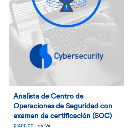
en
la
página
de
producto
Analista de Centro de
Operaciones de Seguridad con
examen de certificación (SOC)
$
1400.00
+ 2% IVA