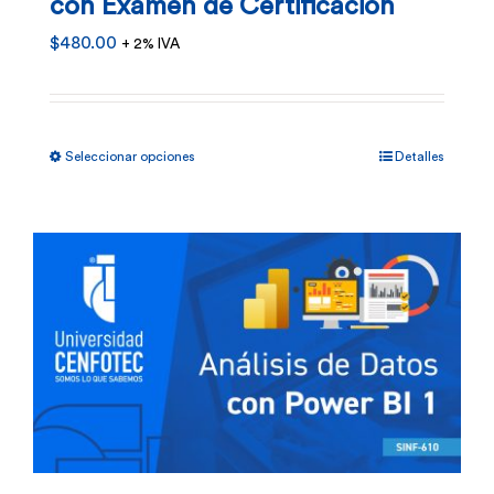
con Examen de Certificación
$
480.00
+ 2% IVA
Este
Seleccionar opciones
Detalles
producto
tiene
múltiples
variantes.
Las
opciones
se
pueden
elegir
en