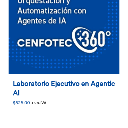
Laboratorio Ejecutivo en Agentic
AI
$
525.00
+ 2% IVA
Este