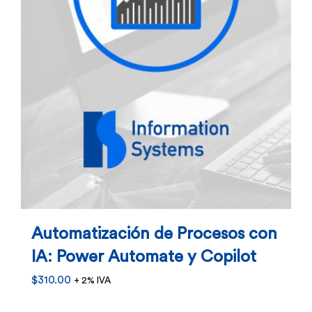
en
la
página
de
producto
Automatización de Procesos con
IA: Power Automate y Copilot
$
310.00
+ 2% IVA