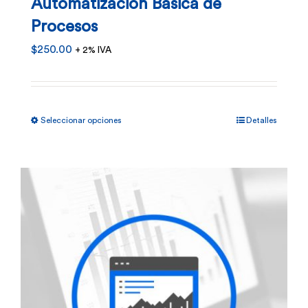
Automatización Básica de
Procesos
$
250.00
+ 2% IVA
Este
Seleccionar opciones
Detalles
producto
tiene
múltiples
variantes.
Las
opciones
se
pueden
elegir