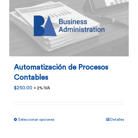
de
producto
Automatización de Procesos
Contables
$
250.00
+ 2% IVA
Este
Seleccionar opciones
Detalles
producto
tiene