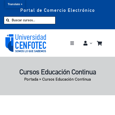
Translate »
Portal de Comercio Electrónico
Saltar
al
Buscar:
contenido
Toggle
Navigation
Comprar ahora
Cursos Educación Continua
Inicio
Portada
»
Cursos Educación Continua
Cursos
CENFOTEC 360°