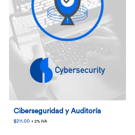
elegir
en
la
página
de
producto
Ciberseguridad y Auditoría
$
211.00
+ 2% IVA