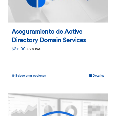
Aseguramiento de Active
Directory Domain Services
$
211.00
+ 2% IVA
Este
Seleccionar opciones
Detalles
producto
tiene
múltiples
variantes.
Las