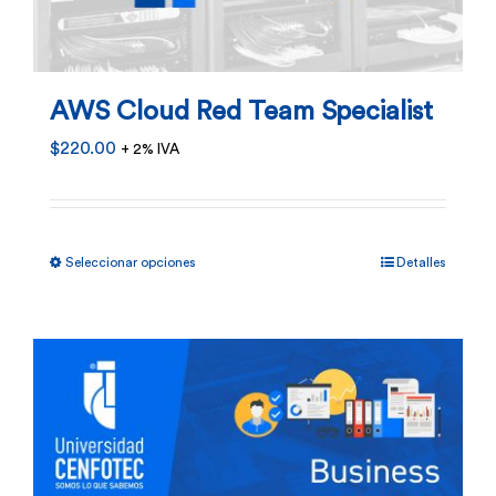
AWS Cloud Red Team Specialist
$
220.00
+ 2% IVA
Este
Seleccionar opciones
Detalles
producto
tiene
múltiples
variantes.
Las
opciones
se