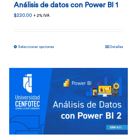
Análisis de datos con Power BI 1
la
$
220.00
+ 2% IVA
página
de
producto
Este
Seleccionar opciones
Detalles
producto
tiene
múltiples
variantes.
Las
opciones
se
pueden
elegir