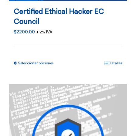
en
Certified Ethical Hacker EC
la
Council
página
$
2200.00
+ 2% IVA
de
producto
Este
Seleccionar opciones
Detalles
producto
tiene
múltiples
variantes.
Las
opciones
se
pueden